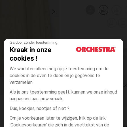
4
5
6
jaar
jaar
jaar
12
14
jaar
jaar
Ga door zonder toestemming
Kraak in onze
EEN MAAT KI
cookies !
We wachten alleen nog op je toestemming om de
cookies in de oven te doen en je gegevens te
verzamelen.
DIRECTE BES
Als je ons toestemming geeft, kunnen we onze inhoud
aanpassen aan jouw smaak.
Dus, koekjes, nootjes of niet ?
Om je voorkeuren later te wijzigen, klik op de link
'Cookievoorkeuren' die zich in de voettekst van de