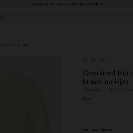
DE BACK-TO-SCHOOL LOOKS ZIJN ER! ✨
ers,Vesten
Truien
Orchestra
Oversized trui 
kralen meisjes
referentie : HFIS8U-ECR-0
Ecru
een maat kiezen