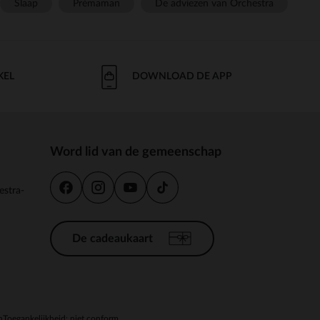
Slaap
Prémaman
De adviezen van Orchestra
KEL
DOWNLOAD DE APP
Word lid van de gemeenschap
estra-
De cadeaukaart
n
Toegankelijkheid: niet conform