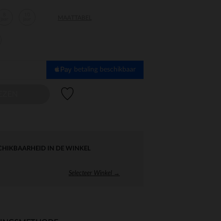
8
10
MAATTABEL
jaar
jaar
betaling beschikbaar
Verlanglijstje.
EZEN
CHIKBAARHEID IN DE WINKEL
Selecteer Winkel →