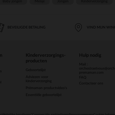
Baby jongen
Meisje
Jongen
Kinderverzorging
BEVEILIGDE BETALING
VIND MIJN WIN
en
Kinderverzorgings-
Hulp nodig
producten
Mail :
orchestraetvous@orch
Geboortelijst
jn
premaman.com
Adviezen voor
FAQ
kinderverzorging
l
Contacteer ons
Prémaman productvideo's
Essentiële geboortelijst
en
Wettelijke bepalingen
*Commerciële aanbiedingen
Persoonsgegevens
Cookies behere