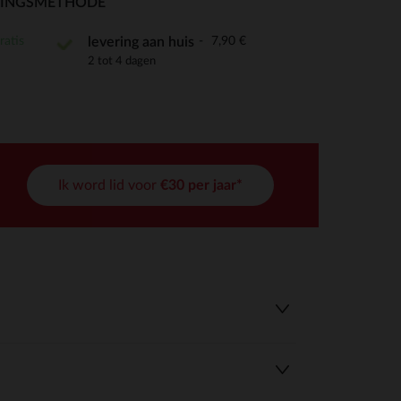
RINGSMETHODE
ratis
7,90 €
levering aan huis
2 tot 4 dagen
r wens aan te passen en te beheren, en zorgt ervoor dat aan de
Ik word lid voor
€30 per jaar*