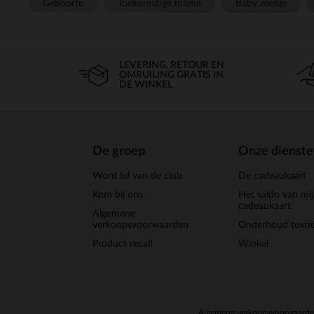
Geboorte
Toekomstige mama
Baby meisje
LEVERING, RETOUR EN
OMRUILING GRATIS IN
DE WINKEL
De groep
Onze dienst
Word lid van de club
De cadeaukaart
Kom bij ons
Het saldo van mi
cadeaukaart
Algemene
verkoopsvoorwaarden
Onderhoud textie
Product recall
Winkel
Algemene verkoopsvoorwaard