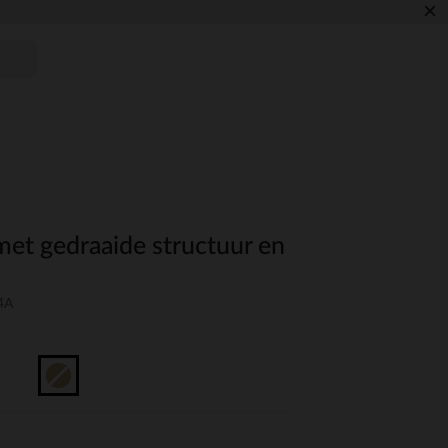
×
met gedraaide structuur en
4A