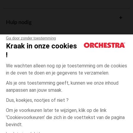
Hulp nodig
Ga door zonder toestemming
Kraak in onze cookies
!
De cadeaukaart
We wachten alleen nog op je toestemming om de cookies
in de oven te doen en je gegevens te verzamelen.
Als je ons toestemming geeft, kunnen we onze inhoud
aanpassen aan jouw smaak.
Algemene verkoopsvoorwaarden
Dus, koekjes, nootjes of niet ?
Wettelijke bepalingen
*Commerciële aanbiedingen
Om je voorkeuren later te wijzigen, klik op de link
Persoonsgegevens
'Cookievoorkeuren' die zich in de voettekst van de pagina
4
Zwart
Zwart
jaar
Cookies beheren
bevindt.
Toegankelijkheid: niet conform