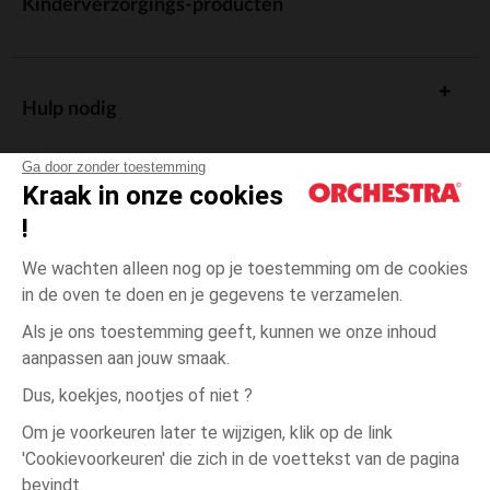
Kinderverzorgings-producten
Hulp nodig
Ga door zonder toestemming
Kraak in onze cookies
!
De cadeaukaart
We wachten alleen nog op je toestemming om de cookies
in de oven te doen en je gegevens te verzamelen.
Als je ons toestemming geeft, kunnen we onze inhoud
aanpassen aan jouw smaak.
Algemene verkoopsvoorwaarden
Dus, koekjes, nootjes of niet ?
Wettelijke bepalingen
*Commerciële aanbiedingen
Om je voorkeuren later te wijzigen, klik op de link
Persoonsgegevens
'Cookievoorkeuren' die zich in de voettekst van de pagina
3
Zwart
Zwart
jaar
Cookies beheren
bevindt.