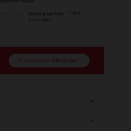
RINGSMETHODE
ratis
7,90 €
levering aan huis
2 tot 4 dagen
r wens aan te passen en te beheren, en zorgt ervoor dat aan de
Ik word lid voor
€30 per jaar*