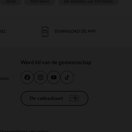
Slaap
Prémaman
De adviezen van Orchestra
KEL
DOWNLOAD DE APP
Word lid van de gemeenschap
estra-
De cadeaukaart
n
Toegankelijkheid: niet conform