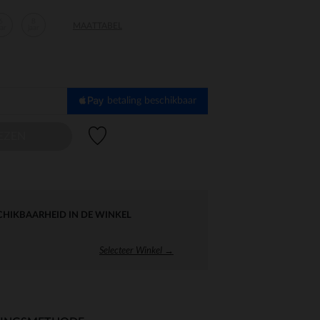
6
8
MAATTABEL
aar
jaar
betaling beschikbaar
Verlanglijstje.
EZEN
CHIKBAARHEID IN DE WINKEL
Selecteer Winkel →