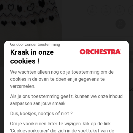
3
4
5
jaar
jaar
jaar
j
10
jaar
Ga door zonder toestemming
Kraak in onze
EEN MAAT KI
cookies !
We wachten alleen nog op je toestemming om de
cookies in de oven te doen en je gegevens te
verzamelen.
DIRECTE BES
Als je ons toestemming geeft, kunnen we onze inhoud
aanpassen aan jouw smaak.
Dus, koekjes, nootjes of niet ?
Om je voorkeuren later te wijzigen, klik op de link
'Cookievoorkeuren' die zich in de voettekst van de