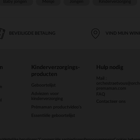
Baby jongen
Meisje
Jongen
Kinderverzorging
BEVEILIGDE BETALING
VIND MIJN WIN
en
Kinderverzorgings-
Hulp nodig
producten
Mail :
orchestraetvous@orch
Geboortelijst
jn
premaman.com
Adviezen voor
FAQ
kinderverzorging
l
Contacteer ons
Prémaman productvideo's
Essentiële geboortelijst
en
Wettelijke bepalingen
*Commerciële aanbiedingen
Persoonsgegevens
Cookies behere