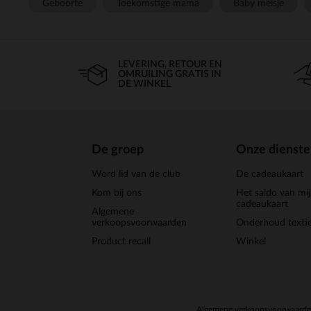
Geboorte
Toekomstige mama
Baby meisje
LEVERING, RETOUR EN
OMRUILING GRATIS IN
DE WINKEL
De groep
Onze dienst
Word lid van de club
De cadeaukaart
Kom bij ons
Het saldo van mi
cadeaukaart
Algemene
verkoopsvoorwaarden
Onderhoud textie
Product recall
Winkel
Algemene verkoopsvoorwaard