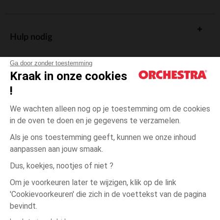
Hulp nodig
Ga door zonder toestemming
Kraak in onze cookies
!
De cadeaukaart
We wachten alleen nog op je toestemming om de cookies
in de oven te doen en je gegevens te verzamelen.
Als je ons toestemming geeft, kunnen we onze inhoud
aanpassen aan jouw smaak.
Algemene verkoopsvoorwaarden
Dus, koekjes, nootjes of niet ?
Wettelijke bepalingen
*Commerciële aanbiedingen
Om je voorkeuren later te wijzigen, klik op de link
Persoonsgegevens
'Cookievoorkeuren' die zich in de voettekst van de pagina
6
Roze
Roze
jaar
Cookies beheren
bevindt.
Toegankelijkheid: niet conform