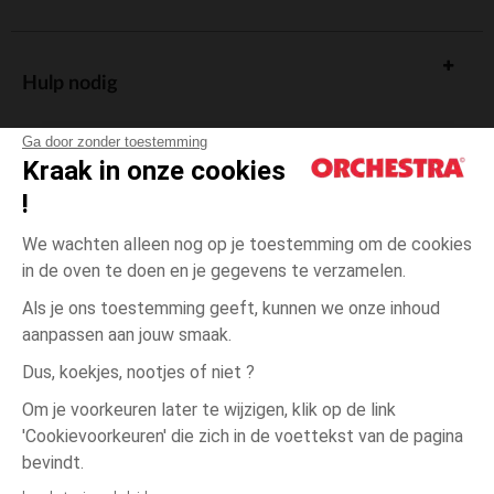
Hulp nodig
Ga door zonder toestemming
Kraak in onze cookies
!
De cadeaukaart
We wachten alleen nog op je toestemming om de cookies
in de oven te doen en je gegevens te verzamelen.
Als je ons toestemming geeft, kunnen we onze inhoud
aanpassen aan jouw smaak.
Algemene verkoopsvoorwaarden
Dus, koekjes, nootjes of niet ?
Wettelijke bepalingen
*Commerciële aanbiedingen
Om je voorkeuren later te wijzigen, klik op de link
Persoonsgegevens
'Cookievoorkeuren' die zich in de voettekst van de pagina
3
Ecru
Ecru
jaar
Cookies beheren
bevindt.
Toegankelijkheid: niet conform