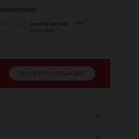
RINGSMETHODE
ratis
7,90 €
levering aan huis
2 tot 4 dagen
r wens aan te passen en te beheren, en zorgt ervoor dat aan de
Ik word lid voor
€30 per jaar*