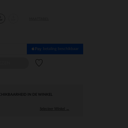
6
8
MAATTABEL
aar
jaar
betaling beschikbaar
Verlanglijstje.
EZEN
CHIKBAARHEID IN DE WINKEL
Selecteer Winkel →