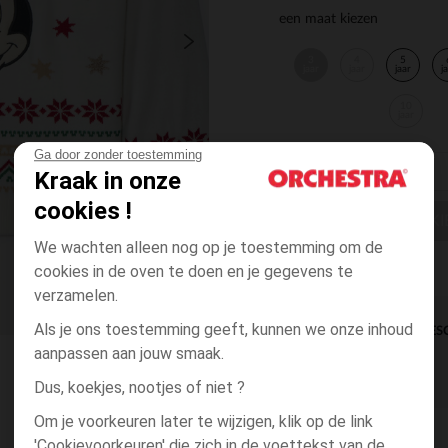
een maat kiezen
3
4
5
jaar
jaar
jaar
j
10
jaar
Ga door zonder toestemming
Kraak in onze
cookies !
EEN MAAT KI
We wachten alleen nog op je toestemming om de
cookies in de oven te doen en je gegevens te
verzamelen.
Als je ons toestemming geeft, kunnen we onze inhoud
DIRECTE BES
aanpassen aan jouw smaak.
Dus, koekjes, nootjes of niet ?
Om je voorkeuren later te wijzigen, klik op de link
'Cookievoorkeuren' die zich in de voettekst van de