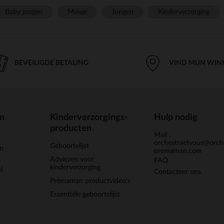
Baby jongen
Meisje
Jongen
Kinderverzorging
BEVEILIGDE BETALING
VIND MIJN WIN
en
Kinderverzorgings-
Hulp nodig
producten
Mail :
orchestraetvous@orch
Geboortelijst
jn
premaman.com
Adviezen voor
FAQ
kinderverzorging
l
Contacteer ons
Prémaman productvideo's
Essentiële geboortelijst