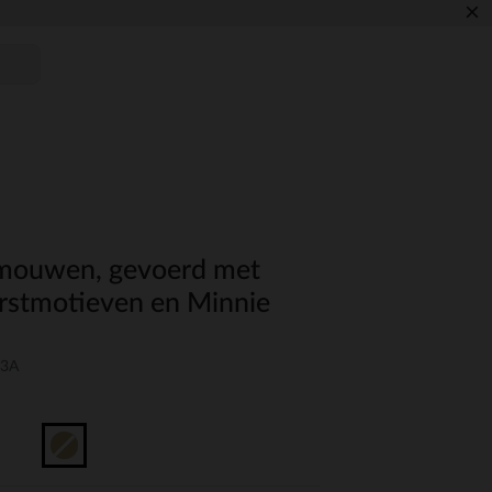
×
 mouwen, gevoerd met
erstmotieven en Minnie
03A