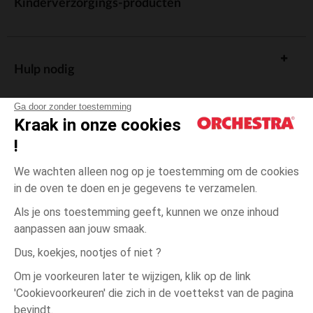
Kinderverzorgings-producten
Hulp nodig
Ga door zonder toestemming
Kraak in onze cookies
!
De cadeaukaart
We wachten alleen nog op je toestemming om de cookies
in de oven te doen en je gegevens te verzamelen.
Als je ons toestemming geeft, kunnen we onze inhoud
aanpassen aan jouw smaak.
Algemene verkoopsvoorwaarden
Dus, koekjes, nootjes of niet ?
Wettelijke bepalingen
*Commerciële aanbiedingen
Om je voorkeuren later te wijzigen, klik op de link
Persoonsgegevens
'Cookievoorkeuren' die zich in de voettekst van de pagina
4
Groen
Groen
jaar
Cookies beheren
bevindt.