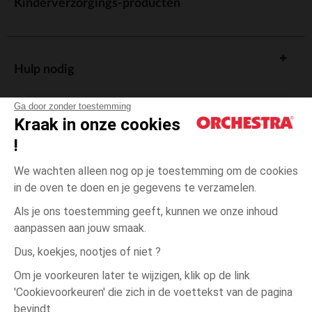
Kinderverzorgings-producten
Hulp nodig
Ga door zonder toestemming
Kraak in onze cookies
!
De cadeaukaart
We wachten alleen nog op je toestemming om de cookies
in de oven te doen en je gegevens te verzamelen.
Als je ons toestemming geeft, kunnen we onze inhoud
aanpassen aan jouw smaak.
Algemene verkoopsvoorwaarden
Dus, koekjes, nootjes of niet ?
Wettelijke bepalingen
*Commerciële aanbiedingen
Om je voorkeuren later te wijzigen, klik op de link
Persoonsgegevens
'Cookievoorkeuren' die zich in de voettekst van de pagina
8
Roze
Roze
jaar
Cookies beheren
bevindt.