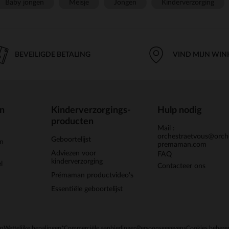
Baby jongen
Meisje
Jongen
Kinderverzorging
BEVEILIGDE BETALING
VIND MIJN WIN
en
Kinderverzorgings-
Hulp nodig
producten
Mail :
orchestraetvous@orch
Geboortelijst
jn
premaman.com
Adviezen voor
FAQ
kinderverzorging
l
Contacteer ons
Prémaman productvideo's
Essentiële geboortelijst
en
Wettelijke bepalingen
*Commerciële aanbiedingen
Persoonsgegevens
Cookies behere