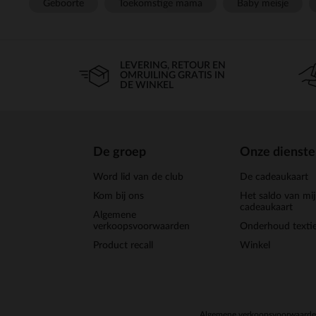
Geboorte
Toekomstige mama
Baby meisje
LEVERING, RETOUR EN
OMRUILING GRATIS IN
DE WINKEL
De groep
Onze dienst
Word lid van de club
De cadeaukaart
Kom bij ons
Het saldo van mi
cadeaukaart
Algemene
verkoopsvoorwaarden
Onderhoud textie
Product recall
Winkel
Algemene verkoopsvoorwaard