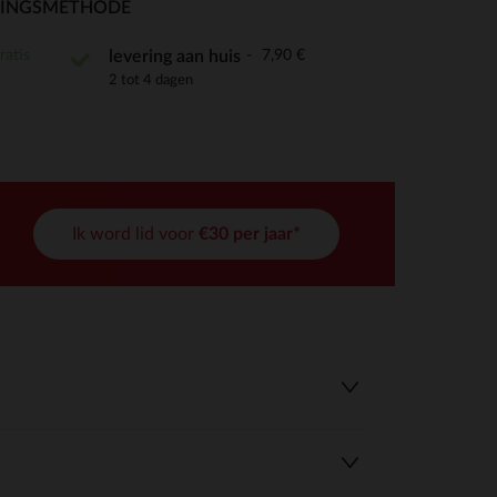
RINGSMETHODE
ratis
7,90 €
levering aan huis
2 tot 4 dagen
r wens aan te passen en te beheren, en zorgt ervoor dat aan de
Ik word lid voor
€30 per jaar*