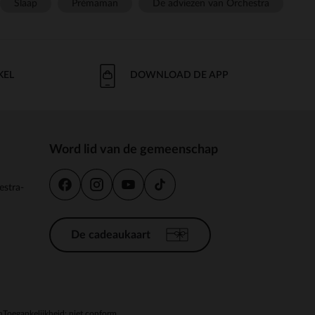
Slaap
Prémaman
De adviezen van Orchestra
KEL
DOWNLOAD DE APP
Word lid van de gemeenschap
estra-
De cadeaukaart
n
Toegankelijkheid: niet conform