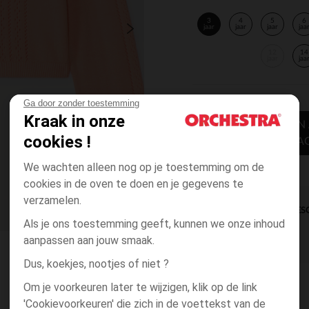
3
4
5
6
jaar
jaar
jaar
jaa
12
14
jaar
jaa
Ga door zonder toestemming
Kraak in onze
TOEVOEGEN
cookies !
WINKELWA
We wachten alleen nog op je toestemming om de
cookies in de oven te doen en je gegevens te
verzamelen.
DIRECTE BES
Als je ons toestemming geeft, kunnen we onze inhoud
aanpassen aan jouw smaak.
Dus, koekjes, nootjes of niet ?
Om je voorkeuren later te wijzigen, klik op de link
'Cookievoorkeuren' die zich in de voettekst van de