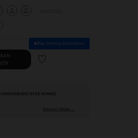
8
10
MAATTABEL
r
jaar
jaar
r
betaling beschikbaar
 AAN
Verlanglijstje.
GEN
CHIKBAARHEID IN DE WINKEL
Selecteer Winkel →