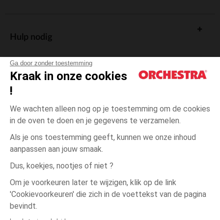
Hulp nodig
Ga door zonder toestemming
Kraak in onze cookies
!
De cadeaukaart
We wachten alleen nog op je toestemming om de cookies
in de oven te doen en je gegevens te verzamelen.
Als je ons toestemming geeft, kunnen we onze inhoud
aanpassen aan jouw smaak.
Algemene verkoopsvoorwaarden
Dus, koekjes, nootjes of niet ?
Wettelijke bepalingen
*Commerciële aanbiedingen
Om je voorkeuren later te wijzigen, klik op de link
Persoonsgegevens
'Cookievoorkeuren' die zich in de voettekst van de pagina
14
Roze
Roze
jaar
Cookies beheren
bevindt.
Toegankelijkheid: niet conform