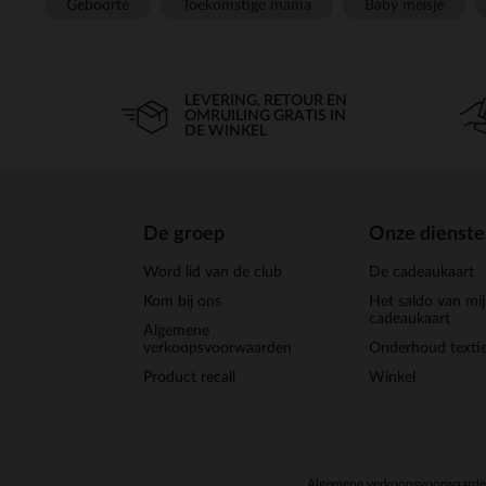
Geboorte
Toekomstige mama
Baby meisje
LEVERING, RETOUR EN
OMRUILING GRATIS IN
DE WINKEL
De groep
Onze dienst
Word lid van de club
De cadeaukaart
Kom bij ons
Het saldo van mi
cadeaukaart
Algemene
verkoopsvoorwaarden
Onderhoud textie
Product recall
Winkel
Algemene verkoopsvoorwaard