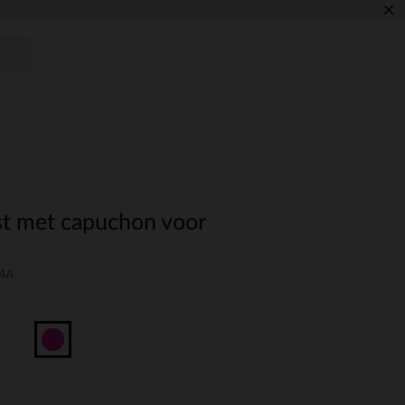
×
est met capuchon voor
04A