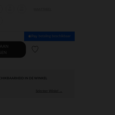
8
10
MAATTABEL
r
jaar
jaar
r
betaling beschikbaar
 AAN
Verlanglijstje.
GEN
CHIKBAARHEID IN DE WINKEL
Selecteer Winkel →