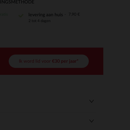
RINGSMETHODE
ratis
7,90 €
levering aan huis
2 tot 4 dagen
r wens aan te passen en te beheren, en zorgt ervoor dat aan de
Ik word lid voor
€30 per jaar*