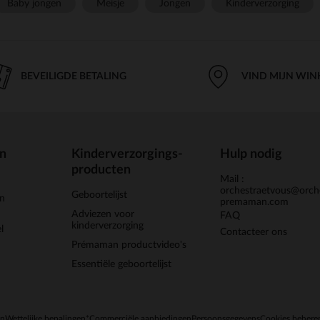
Baby jongen
Meisje
Jongen
Kinderverzorging
BEVEILIGDE BETALING
VIND MIJN WIN
en
Kinderverzorgings-
Hulp nodig
producten
Mail :
orchestraetvous@orch
Geboortelijst
jn
premaman.com
Adviezen voor
FAQ
kinderverzorging
l
Contacteer ons
Prémaman productvideo's
Essentiële geboortelijst
en
Wettelijke bepalingen
*Commerciële aanbiedingen
Persoonsgegevens
Cookies behere