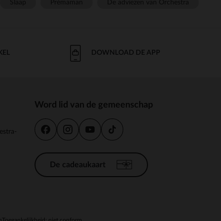
Slaap
Prémaman
De adviezen van Orchestra
KEL
DOWNLOAD DE APP
Word lid van de gemeenschap
estra-
De cadeaukaart
n
Toegankelijkheid: niet conform