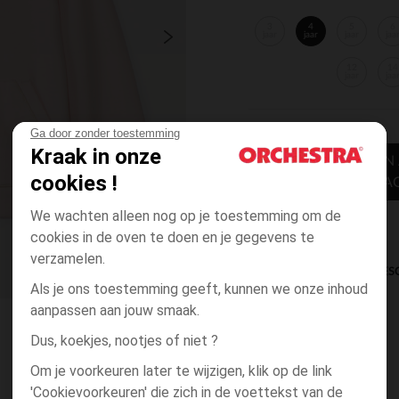
3
4
5
6
jaar
jaar
jaar
jaa
12
14
jaar
jaa
Ga door zonder toestemming
Kraak in onze
TOEVOEGEN
cookies !
WINKELWA
We wachten alleen nog op je toestemming om de
cookies in de oven te doen en je gegevens te
verzamelen.
DIRECTE BES
Als je ons toestemming geeft, kunnen we onze inhoud
aanpassen aan jouw smaak.
Dus, koekjes, nootjes of niet ?
Om je voorkeuren later te wijzigen, klik op de link
'Cookievoorkeuren' die zich in de voettekst van de