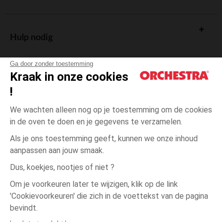
Hulp nodig
Ga door zonder toestemming
Kraak in onze cookies
!
De cadeaukaart
We wachten alleen nog op je toestemming om de cookies
in de oven te doen en je gegevens te verzamelen.
Als je ons toestemming geeft, kunnen we onze inhoud
aanpassen aan jouw smaak.
Algemene verkoopsvoorwaarden
Dus, koekjes, nootjes of niet ?
Wettelijke bepalingen
*Commerciële aanbiedingen
Om je voorkeuren later te wijzigen, klik op de link
Persoonsgegevens
'Cookievoorkeuren' die zich in de voettekst van de pagina
3
Ecru
Ecru
jaar
Cookies beheren
bevindt.
Toegankelijkheid: niet conform