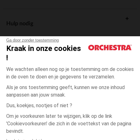
Hulp nodig
Ga door zonder toestemming
Kraak in onze cookies
!
De cadeaukaart
We wachten alleen nog op je toestemming om de cookies
in de oven te doen en je gegevens te verzamelen.
Als je ons toestemming geeft, kunnen we onze inhoud
aanpassen aan jouw smaak.
Algemene verkoopsvoorwaarden
Dus, koekjes, nootjes of niet ?
Wettelijke bepalingen
*Commerciële aanbiedingen
Om je voorkeuren later te wijzigen, klik op de link
Persoonsgegevens
'Cookievoorkeuren' die zich in de voettekst van de pagina
3
Beige
Beige
jaar
Cookies beheren
bevindt.
Toegankelijkheid: niet conform