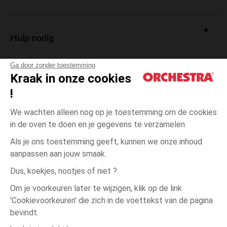
Hulp nodig
Ga door zonder toestemming
Kraak in onze cookies
!
De cadeaukaart
We wachten alleen nog op je toestemming om de cookies
in de oven te doen en je gegevens te verzamelen.
Als je ons toestemming geeft, kunnen we onze inhoud
aanpassen aan jouw smaak.
Algemene verkoopsvoorwaarden
Dus, koekjes, nootjes of niet ?
Wettelijke bepalingen
*Commerciële aanbiedingen
Om je voorkeuren later te wijzigen, klik op de link
Persoonsgegevens
'Cookievoorkeuren' die zich in de voettekst van de pagina
3
Ecru
Ecru
jaar
Cookies beheren
bevindt.
Toegankelijkheid: niet conform