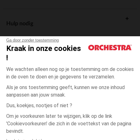
Hulp nodig
Ga door zonder toestemming
Kraak in onze cookies
!
De cadeaukaart
We wachten alleen nog op je toestemming om de cookies
in de oven te doen en je gegevens te verzamelen.
Als je ons toestemming geeft, kunnen we onze inhoud
aanpassen aan jouw smaak.
Algemene verkoopsvoorwaarden
Dus, koekjes, nootjes of niet ?
Wettelijke bepalingen
*Commerciële aanbiedingen
Om je voorkeuren later te wijzigen, klik op de link
Persoonsgegevens
'Cookievoorkeuren' die zich in de voettekst van de pagina
3
Ecru
Ecru
jaar
Cookies beheren
bevindt.
Toegankelijkheid: niet conform