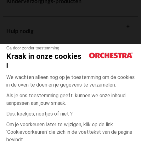
Kinderverzorgings-producten
Hulp nodig
Ga door zonder toestemming
Kraak in onze cookies
!
De cadeaukaart
We wachten alleen nog op je toestemming om de cookies
in de oven te doen en je gegevens te verzamelen.
Als je ons toestemming geeft, kunnen we onze inhoud
aanpassen aan jouw smaak.
Algemene verkoopsvoorwaarden
Dus, koekjes, nootjes of niet ?
Wettelijke bepalingen
*Commerciële aanbiedingen
Om je voorkeuren later te wijzigen, klik op de link
Persoonsgegevens
'Cookievoorkeuren' die zich in de voettekst van de pagina
8
Groen
Groen
jaar
Cookies beheren
bevindt.