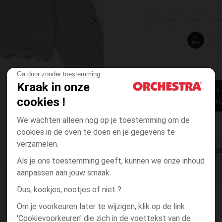
3
4
5
6
jaar
jaar
jaar
jaa
12
14
jaar
jaa
Ga door zonder toestemming
Kraak in onze
TOEVOEGEN
cookies !
WINKELWA
We wachten alleen nog op je toestemming om de
cookies in de oven te doen en je gegevens te
verzamelen.
DIRECTE BES
Als je ons toestemming geeft, kunnen we onze inhoud
aanpassen aan jouw smaak.
Dus, koekjes, nootjes of niet ?
Om je voorkeuren later te wijzigen, klik op de link
'Cookievoorkeuren' die zich in de voettekst van de