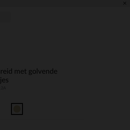
×
breid met golvende
jes
12A