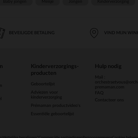
Baby jongen
Meisje
Jongen
Kinderverzorging
BEVEILIGDE BETALING
VIND MIJN WIN
en
Kinderverzorgings-
Hulp nodig
producten
Mail :
orchestraetvous@orch
Geboortelijst
jn
premaman.com
Adviezen voor
FAQ
kinderverzorging
l
Contacteer ons
Prémaman productvideo's
Essentiële geboortelijst
en
Wettelijke bepalingen
*Commerciële aanbiedingen
Persoonsgegevens
Cookies behere