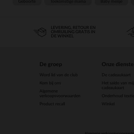
Geboorte
Toekomstige mama
Baby meisje
LEVERING, RETOUR EN
OMRUILING GRATIS IN
DE WINKEL
De groep
Onze dienst
Word lid van de club
De cadeaukaart
Kom bij ons
Het saldo van mi
cadeaukaart
Algemene
verkoopsvoorwaarden
Onderhoud textie
Product recall
Winkel
Algemene verkoopsvoorwaard