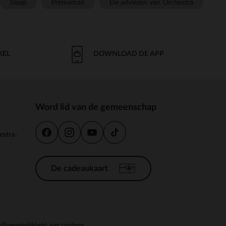
Slaap
Prémaman
De adviezen van Orchestra
KEL
DOWNLOAD DE APP
Word lid van de gemeenschap
estra-
De cadeaukaart
n
Toegankelijkheid: niet conform