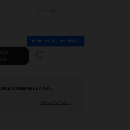
8
10
MAATTABEL
r
jaar
jaar
r
betaling beschikbaar
 AAN
Verlanglijstje.
GEN
CHIKBAARHEID IN DE WINKEL
Selecteer Winkel →