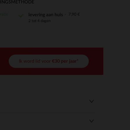
RINGSMETHODE
ratis
7,90 €
levering aan huis
2 tot 4 dagen
r wens aan te passen en te beheren, en zorgt ervoor dat aan de
Ik word lid voor
€30 per jaar*