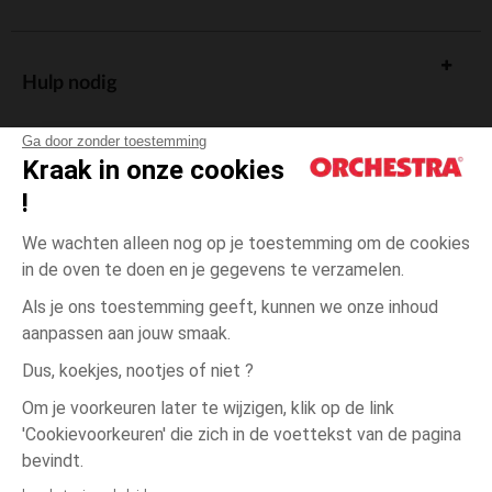
Hulp nodig
Ga door zonder toestemming
Kraak in onze cookies
!
De cadeaukaart
We wachten alleen nog op je toestemming om de cookies
in de oven te doen en je gegevens te verzamelen.
Als je ons toestemming geeft, kunnen we onze inhoud
aanpassen aan jouw smaak.
Algemene verkoopsvoorwaarden
Dus, koekjes, nootjes of niet ?
Wettelijke bepalingen
*Commerciële aanbiedingen
Om je voorkeuren later te wijzigen, klik op de link
Persoonsgegevens
'Cookievoorkeuren' die zich in de voettekst van de pagina
3
Ecru
Ecru
jaar
Cookies beheren
bevindt.
Toegankelijkheid: niet conform