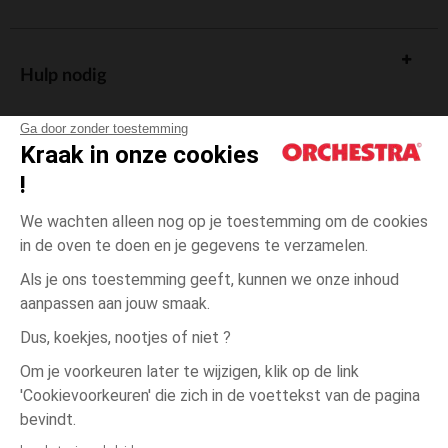
Hulp nodig
Ga door zonder toestemming
Kraak in onze cookies
!
De cadeaukaart
We wachten alleen nog op je toestemming om de cookies
in de oven te doen en je gegevens te verzamelen.
Als je ons toestemming geeft, kunnen we onze inhoud
aanpassen aan jouw smaak.
Algemene verkoopsvoorwaarden
Dus, koekjes, nootjes of niet ?
Wettelijke bepalingen
*Commerciële aanbiedingen
Om je voorkeuren later te wijzigen, klik op de link
Persoonsgegevens
'Cookievoorkeuren' die zich in de voettekst van de pagina
23-
Zwart
Zwart
26
Cookies beheren
bevindt.
Toegankelijkheid: niet conform