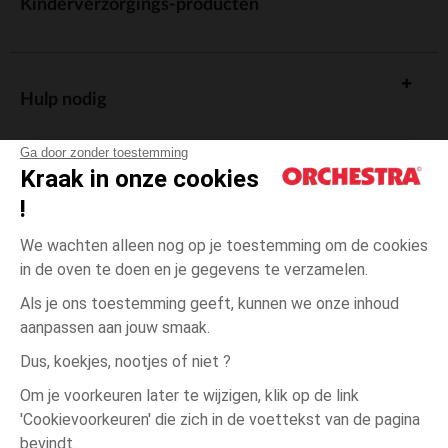
Kinderverzorgings-producten
Hulp nodig
Ga door zonder toestemming
Kraak in onze cookies
!
De cadeaukaart
We wachten alleen nog op je toestemming om de cookies
in de oven te doen en je gegevens te verzamelen.
Als je ons toestemming geeft, kunnen we onze inhoud
aanpassen aan jouw smaak.
Algemene verkoopsvoorwaarden
Dus, koekjes, nootjes of niet ?
Wettelijke bepalingen
*Commerciële aanbiedingen
Om je voorkeuren later te wijzigen, klik op de link
Persoonsgegevens
'Cookievoorkeuren' die zich in de voettekst van de pagina
31-
Roze
Roze
34
Cookies beheren
bevindt.