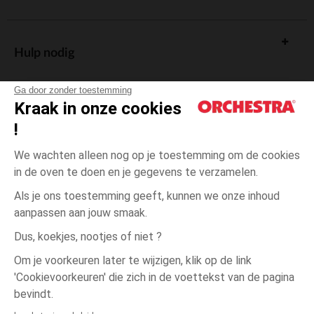
Hulp nodig
Ga door zonder toestemming
Kraak in onze cookies
!
De cadeaukaart
We wachten alleen nog op je toestemming om de cookies
in de oven te doen en je gegevens te verzamelen.
Als je ons toestemming geeft, kunnen we onze inhoud
aanpassen aan jouw smaak.
Algemene verkoopsvoorwaarden
Dus, koekjes, nootjes of niet ?
Wettelijke bepalingen
*Commerciële aanbiedingen
Om je voorkeuren later te wijzigen, klik op de link
Persoonsgegevens
'Cookievoorkeuren' die zich in de voettekst van de pagina
27-
Roze
Roze
30
Cookies beheren
bevindt.
Toegankelijkheid: niet conform