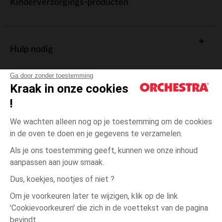
Kinderverzorgings-producten
Hulp nodig
Ga door zonder toestemming
Kraak in onze cookies
!
De cadeaukaart
We wachten alleen nog op je toestemming om de cookies
in de oven te doen en je gegevens te verzamelen.
Als je ons toestemming geeft, kunnen we onze inhoud
aanpassen aan jouw smaak.
Algemene verkoopsvoorwaarden
Dus, koekjes, nootjes of niet ?
Wettelijke bepalingen
*Commerciële aanbiedingen
Om je voorkeuren later te wijzigen, klik op de link
Persoonsgegevens
'Cookievoorkeuren' die zich in de voettekst van de pagina
23-
Roze
Roze
26
Cookies beheren
bevindt.