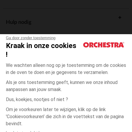
Hulp nodig
Ga door zonder toestemming
Kraak in onze cookies
!
De cadeaukaart
We wachten alleen nog op je toestemming om de cookies
in de oven te doen en je gegevens te verzamelen.
Als je ons toestemming geeft, kunnen we onze inhoud
aanpassen aan jouw smaak.
Algemene verkoopsvoorwaarden
Dus, koekjes, nootjes of niet ?
Wettelijke bepalingen
*Commerciële aanbiedingen
Om je voorkeuren later te wijzigen, klik op de link
Persoonsgegevens
'Cookievoorkeuren' die zich in de voettekst van de pagina
23-
Beige
Beige
26
Cookies beheren
bevindt.
Toegankelijkheid: niet conform