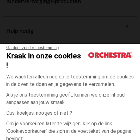
Kinderverzorgings-producten
Hulp nodig
Ga door zonder toestemming
Kraak in onze cookies
!
De cadeaukaart
We wachten alleen nog op je toestemming om de cookies
in de oven te doen en je gegevens te verzamelen.
Als je ons toestemming geeft, kunnen we onze inhoud
aanpassen aan jouw smaak.
Algemene verkoopsvoorwaarden
Dus, koekjes, nootjes of niet ?
Wettelijke bepalingen
*Commerciële aanbiedingen
Om je voorkeuren later te wijzigen, klik op de link
Persoonsgegevens
'Cookievoorkeuren' die zich in de voettekst van de pagina
23-
Roze
Roze
26
Cookies beheren
bevindt.