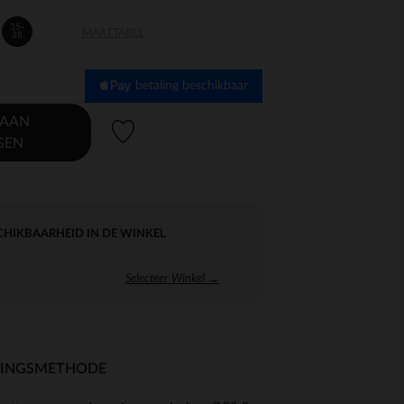
35-
MAATTABEL
38
betaling beschikbaar
 AAN
Verlanglijstje.
GEN
CHIKBAARHEID IN DE WINKEL
Selecteer Winkel →
RINGSMETHODE