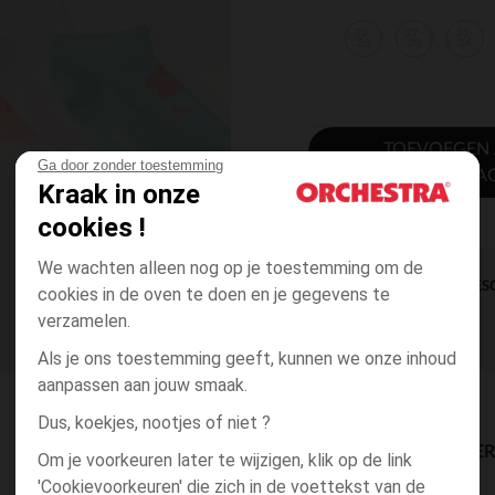
23-
27-
31-
26
30
34
TOEVOEGEN
Ga door zonder toestemming
WINKELWA
Kraak in onze
cookies !
We wachten alleen nog op je toestemming om de
DIRECTE BES
cookies in de oven te doen en je gegevens te
verzamelen.
Als je ons toestemming geeft, kunnen we onze inhoud
aanpassen aan jouw smaak.
Dus, koekjes, nootjes of niet ?
BESCHIKBAARE LEVE
Om je voorkeuren later te wijzigen, klik op de link
'Cookievoorkeuren' die zich in de voettekst van de