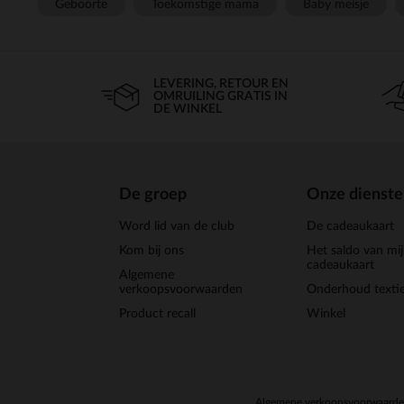
Geboorte
Toekomstige mama
Baby meisje
LEVERING, RETOUR EN
OMRUILING GRATIS IN
DE WINKEL
De groep
Onze dienst
Word lid van de club
De cadeaukaart
Kom bij ons
Het saldo van mi
cadeaukaart
Algemene
verkoopsvoorwaarden
Onderhoud textie
Product recall
Winkel
Algemene verkoopsvoorwaard