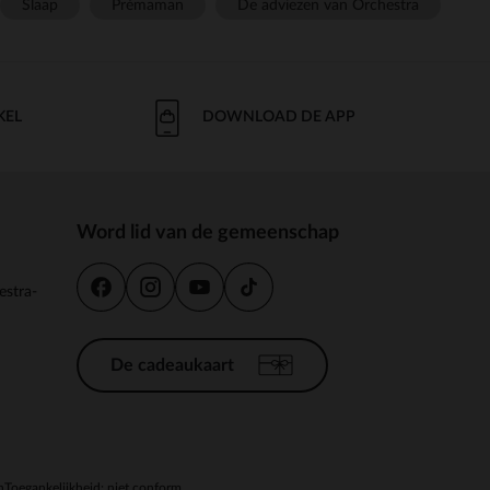
Slaap
Prémaman
De adviezen van Orchestra
KEL
DOWNLOAD DE APP
Word lid van de gemeenschap
estra-
De cadeaukaart
n
Toegankelijkheid: niet conform