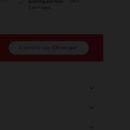
ratis
7,90 €
levering aan huis
2 tot 4 dagen
Ik word lid voor
€30 per jaar*
r wens aan te passen en te beheren, en zorgt ervoor dat aan de