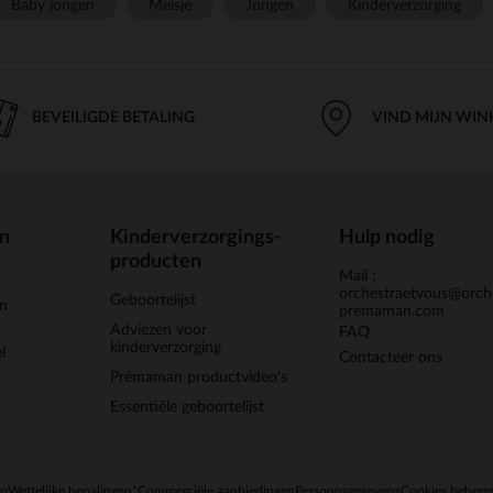
Baby jongen
Meisje
Jongen
Kinderverzorging
BEVEILIGDE BETALING
VIND MIJN WIN
en
Kinderverzorgings-
Hulp nodig
producten
Mail :
orchestraetvous@orch
Geboortelijst
jn
premaman.com
Adviezen voor
FAQ
kinderverzorging
l
Contacteer ons
Prémaman productvideo's
Essentiële geboortelijst
en
Wettelijke bepalingen
*Commerciële aanbiedingen
Persoonsgegevens
Cookies behere