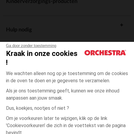
Kinderverzorgings-producten
Hulp nodig
Ga door zonder toestemming
Kraak in onze cookies
!
De cadeaukaart
We wachten alleen nog op je toestemming om de cookies
in de oven te doen en je gegevens te verzamelen.
Als je ons toestemming geeft, kunnen we onze inhoud
aanpassen aan jouw smaak.
Algemene verkoopsvoorwaarden
Dus, koekjes, nootjes of niet ?
Wettelijke bepalingen
*Commerciële aanbiedingen
Om je voorkeuren later te wijzigen, klik op de link
Persoonsgegevens
'Cookievoorkeuren' die zich in de voettekst van de pagina
3
Groen
Groen
jaar
Cookies beheren
bevindt.