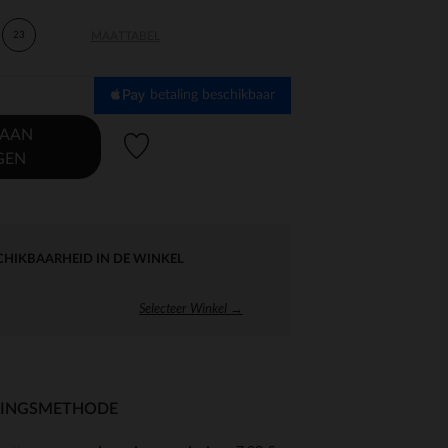
23
MAATTABEL
betaling beschikbaar
 AAN
Verlanglijstje.
GEN
CHIKBAARHEID IN DE WINKEL
Selecteer Winkel →
RINGSMETHODE