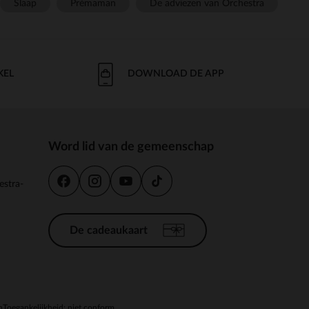
Slaap
Prémaman
De adviezen van Orchestra
KEL
DOWNLOAD DE APP
Word lid van de gemeenschap
estra-
De cadeaukaart
n
Toegankelijkheid: niet conform