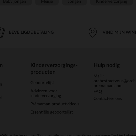
Baby jongen
Meisje
Jongen
Kinderverzorging
BEVEILIGDE BETALING
VIND MIJN WIN
en
Kinderverzorgings-
Hulp nodig
producten
Mail :
orchestraetvous@orch
Geboortelijst
jn
premaman.com
Adviezen voor
FAQ
kinderverzorging
l
Contacteer ons
Prémaman productvideo's
Essentiële geboortelijst
en
Wettelijke bepalingen
*Commerciële aanbiedingen
Persoonsgegevens
Cookies behere