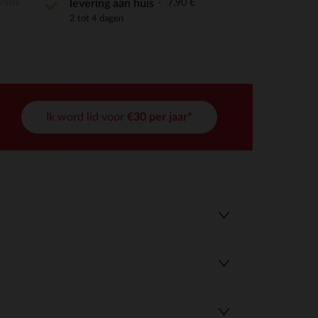
ratis
7,90 €
levering aan huis
2 tot 4 dagen
Ik word lid voor
€30 per jaar*
r wens aan te passen en te beheren, en zorgt ervoor dat aan de