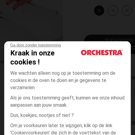
20
21
22
TOEVOEGEN
Ga door zonder toestemming
WINKELWA
Kraak in onze
cookies !
We wachten alleen nog op je toestemming om de
DIRECTE BES
cookies in de oven te doen en je gegevens te
verzamelen.
Als je ons toestemming geeft, kunnen we onze inhoud
aanpassen aan jouw smaak.
Dus, koekjes, nootjes of niet ?
BESCHIKBAARE LEVE
Om je voorkeuren later te wijzigen, klik op de link
'Cookievoorkeuren' die zich in de voettekst van de