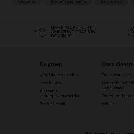
Geboorte
Toekomstige mama
Baby meisje
LEVERING, RETOUR EN
OMRUILING GRATIS IN
DE WINKEL
De groep
Onze dienst
Word lid van de club
De cadeaukaart
Kom bij ons
Het saldo van mi
cadeaukaart
Algemene
verkoopsvoorwaarden
Onderhoud textie
Product recall
Winkel
Algemene verkoopsvoorwaard