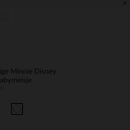
×
ige Minnie Disney
babymeisje
20