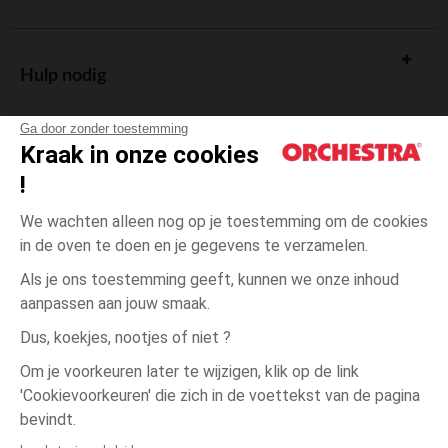
Hulp nodig
Ga door zonder toestemming
Kraak in onze cookies
!
De cadeaukaart
We wachten alleen nog op je toestemming om de cookies
in de oven te doen en je gegevens te verzamelen.
Als je ons toestemming geeft, kunnen we onze inhoud
aanpassen aan jouw smaak.
Algemene verkoopsvoorwaarden
Dus, koekjes, nootjes of niet ?
Wettelijke bepalingen
*Commerciële aanbiedingen
Om je voorkeuren later te wijzigen, klik op de link
Persoonsgegevens
'Cookievoorkeuren' die zich in de voettekst van de pagina
één
Zwart
Zwart
maat
Cookies beheren
bevindt.
Toegankelijkheid: niet conform