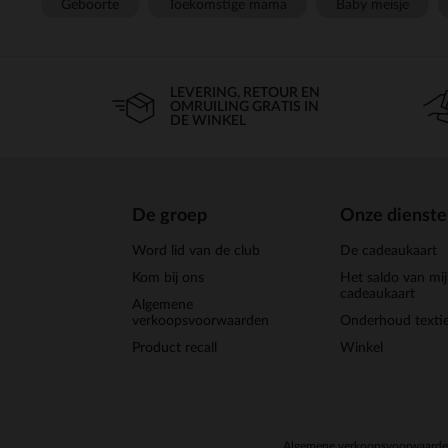
Geboorte
Toekomstige mama
Baby meisje
LEVERING, RETOUR EN
OMRUILING GRATIS IN
DE WINKEL
De groep
Onze dienst
Word lid van de club
De cadeaukaart
Kom bij ons
Het saldo van mi
cadeaukaart
Algemene
verkoopsvoorwaarden
Onderhoud textie
Product recall
Winkel
Algemene verkoopsvoorwaard