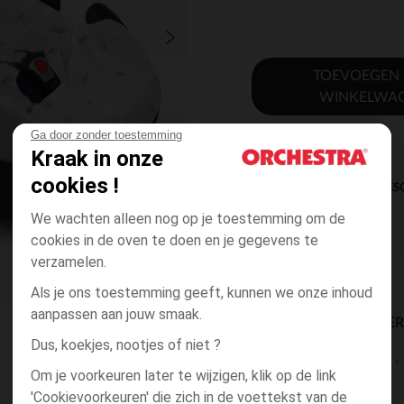
TOEVOEGEN
WINKELWA
Ga door zonder toestemming
Kraak in onze
cookies !
DIRECTE BES
We wachten alleen nog op je toestemming om de
cookies in de oven te doen en je gegevens te
verzamelen.
Als je ons toestemming geeft, kunnen we onze inhoud
aanpassen aan jouw smaak.
BESCHIKBAARE LEVE
Dus, koekjes, nootjes of niet ?
levering aan huis
Om je voorkeuren later te wijzigen, klik op de link
2 tot 4 dagen
'Cookievoorkeuren' die zich in de voettekst van de