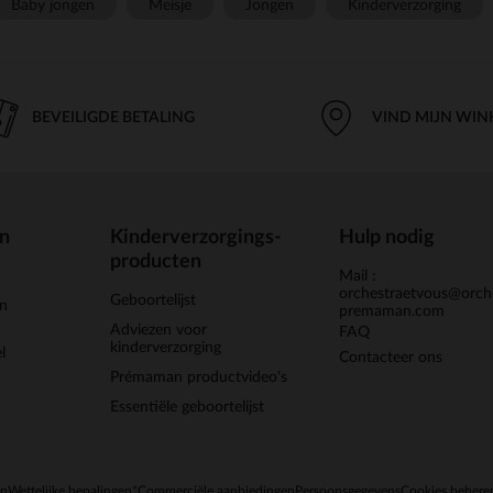
Baby jongen
Meisje
Jongen
Kinderverzorging
BEVEILIGDE BETALING
VIND MIJN WIN
en
Kinderverzorgings-
Hulp nodig
producten
Mail :
orchestraetvous@orch
Geboortelijst
jn
premaman.com
Adviezen voor
FAQ
kinderverzorging
l
Contacteer ons
Prémaman productvideo's
Essentiële geboortelijst
en
Wettelijke bepalingen
*Commerciële aanbiedingen
Persoonsgegevens
Cookies behere