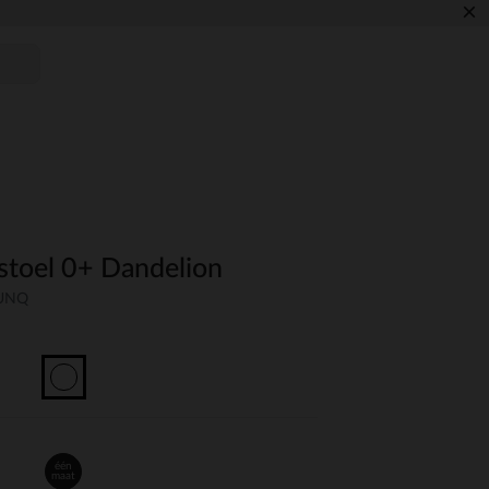
×
stoel 0+ Dandelion
-UNQ
één
maat