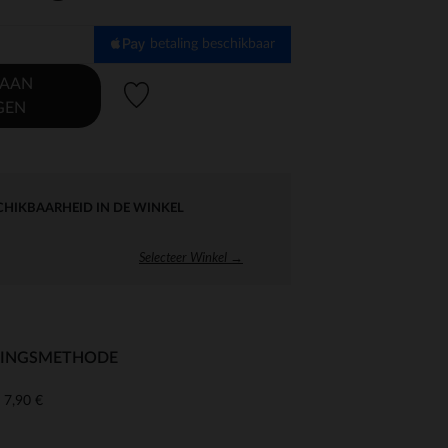
betaling beschikbaar
 AAN
Verlanglijstje.
GEN
CHIKBAARHEID IN DE WINKEL
Selecteer Winkel →
RINGSMETHODE
7,90 €