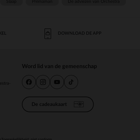
Slaap
Prémaman
De adviezen van Orchestra
KEL
DOWNLOAD DE APP
Word lid van de gemeenschap
estra-
De cadeaukaart
n
Toegankelijkheid: niet conform