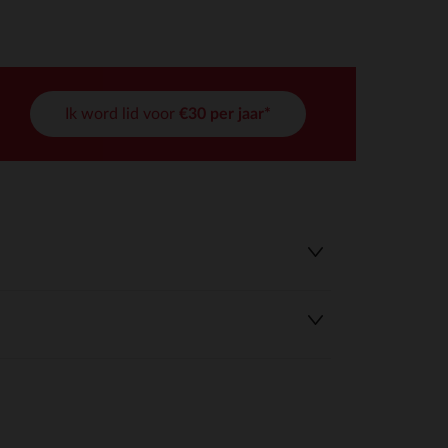
Ik word lid voor
€30 per jaar*
r wens aan te passen en te beheren, en zorgt ervoor dat aan de