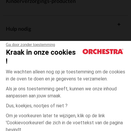
Kinderverzorgings-producten
Hulp nodig
Ga door zonder toestemming
Kraak in onze cookies
!
De cadeaukaart
We wachten alleen nog op je toestemming om de cookies
in de oven te doen en je gegevens te verzamelen.
Als je ons toestemming geeft, kunnen we onze inhoud
aanpassen aan jouw smaak.
Algemene verkoopsvoorwaarden
Dus, koekjes, nootjes of niet ?
Wettelijke bepalingen
*Commerciële aanbiedingen
Om je voorkeuren later te wijzigen, klik op de link
Persoonsgegevens
'Cookievoorkeuren' die zich in de voettekst van de pagina
één
Gris
Gris
maat
Cookies beheren
bevindt.