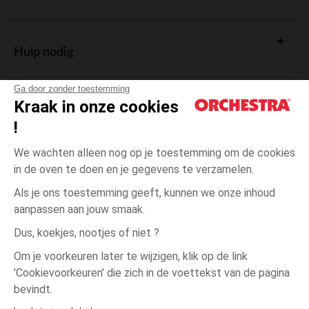
Hulp nodig
Ga door zonder toestemming
Kraak in onze cookies
!
De cadeaukaart
We wachten alleen nog op je toestemming om de cookies
in de oven te doen en je gegevens te verzamelen.
Als je ons toestemming geeft, kunnen we onze inhoud
aanpassen aan jouw smaak.
Algemene verkoopsvoorwaarden
Dus, koekjes, nootjes of niet ?
Wettelijke bepalingen
*Commerciële aanbiedingen
Om je voorkeuren later te wijzigen, klik op de link
Persoonsgegevens
'Cookievoorkeuren' die zich in de voettekst van de pagina
één
Gris
Gris
maat
Cookies beheren
bevindt.
Toegankelijkheid: niet conform