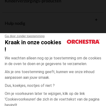
Kinderverzorgings-producten
Hulp nodig
Ga door zonder toestemming
Kraak in onze cookies
!
De cadeaukaart
We wachten alleen nog op je toestemming om de cookies
in de oven te doen en je gegevens te verzamelen.
Als je ons toestemming geeft, kunnen we onze inhoud
aanpassen aan jouw smaak.
Algemene verkoopsvoorwaarden
Dus, koekjes, nootjes of niet ?
Wettelijke bepalingen
*Commerciële aanbiedingen
Om je voorkeuren later te wijzigen, klik op de link
Persoonsgegevens
'Cookievoorkeuren' die zich in de voettekst van de pagina
één
Beige
Beige
maat
Cookies beheren
bevindt.