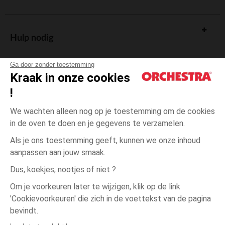
Hulp nodig
Ga door zonder toestemming
Kraak in onze cookies
!
De cadeaukaart
We wachten alleen nog op je toestemming om de cookies
in de oven te doen en je gegevens te verzamelen.
Als je ons toestemming geeft, kunnen we onze inhoud
aanpassen aan jouw smaak.
Algemene verkoopsvoorwaarden
Dus, koekjes, nootjes of niet ?
Wettelijke bepalingen
*Commerciële aanbiedingen
Om je voorkeuren later te wijzigen, klik op de link
Persoonsgegevens
'Cookievoorkeuren' die zich in de voettekst van de pagina
één
Doorschijnend
Doorschijnend
maat
Cookies beheren
bevindt.
Toegankelijkheid: niet conform