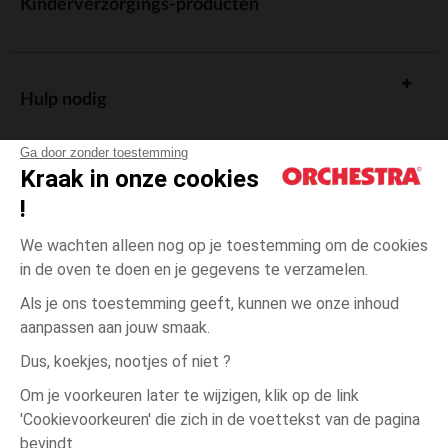
Kinderverzorgings-producten
Hulp nodig
Ga door zonder toestemming
Kraak in onze cookies
!
De cadeaukaart
We wachten alleen nog op je toestemming om de cookies
in de oven te doen en je gegevens te verzamelen.
Als je ons toestemming geeft, kunnen we onze inhoud
aanpassen aan jouw smaak.
Algemene verkoopsvoorwaarden
Dus, koekjes, nootjes of niet ?
Wettelijke bepalingen
*Commerciële aanbiedingen
Om je voorkeuren later te wijzigen, klik op de link
Persoonsgegevens
'Cookievoorkeuren' die zich in de voettekst van de pagina
één
Groen
Groen
maat
Cookies beheren
bevindt.