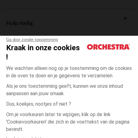
Hulp nodig
Ga door zonder toestemming
Kraak in onze cookies
!
De cadeaukaart
We wachten alleen nog op je toestemming om de cookies
in de oven te doen en je gegevens te verzamelen.
Als je ons toestemming geeft, kunnen we onze inhoud
aanpassen aan jouw smaak.
Algemene verkoopsvoorwaarden
Dus, koekjes, nootjes of niet ?
Wettelijke bepalingen
*Commerciële aanbiedingen
Om je voorkeuren later te wijzigen, klik op de link
Persoonsgegevens
'Cookievoorkeuren' die zich in de voettekst van de pagina
één
Zwart/Grijs
Zwart/Grijs
maat
Cookies beheren
bevindt.
Toegankelijkheid: niet conform