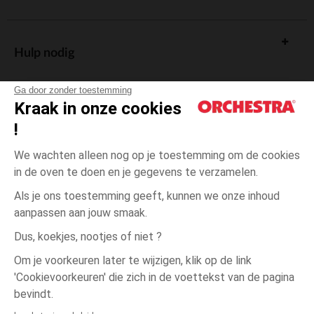
Hulp nodig
Ga door zonder toestemming
Kraak in onze cookies
!
De cadeaukaart
We wachten alleen nog op je toestemming om de cookies
in de oven te doen en je gegevens te verzamelen.
Als je ons toestemming geeft, kunnen we onze inhoud
aanpassen aan jouw smaak.
Algemene verkoopsvoorwaarden
Dus, koekjes, nootjes of niet ?
Wettelijke bepalingen
*Commerciële aanbiedingen
Om je voorkeuren later te wijzigen, klik op de link
Persoonsgegevens
'Cookievoorkeuren' die zich in de voettekst van de pagina
één
Natural
Natural
maat
Cookies beheren
bevindt.
Toegankelijkheid: niet conform