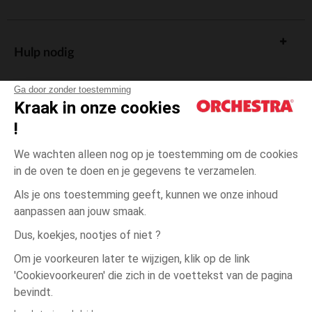
Hulp nodig
Ga door zonder toestemming
Kraak in onze cookies
!
De cadeaukaart
We wachten alleen nog op je toestemming om de cookies
in de oven te doen en je gegevens te verzamelen.
Als je ons toestemming geeft, kunnen we onze inhoud
aanpassen aan jouw smaak.
Algemene verkoopsvoorwaarden
Dus, koekjes, nootjes of niet ?
Wettelijke bepalingen
*Commerciële aanbiedingen
Om je voorkeuren later te wijzigen, klik op de link
Persoonsgegevens
'Cookievoorkeuren' die zich in de voettekst van de pagina
één
Zwart
Zwart
maat
Cookies beheren
bevindt.
Toegankelijkheid: niet conform