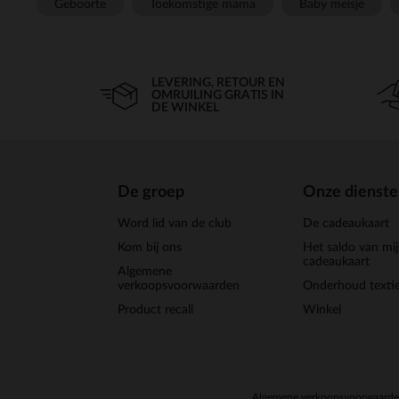
Geboorte
Toekomstige mama
Baby meisje
LEVERING, RETOUR EN
OMRUILING GRATIS IN
DE WINKEL
De groep
Onze dienst
Word lid van de club
De cadeaukaart
Kom bij ons
Het saldo van mi
cadeaukaart
Algemene
verkoopsvoorwaarden
Onderhoud textie
Product recall
Winkel
Algemene verkoopsvoorwaard