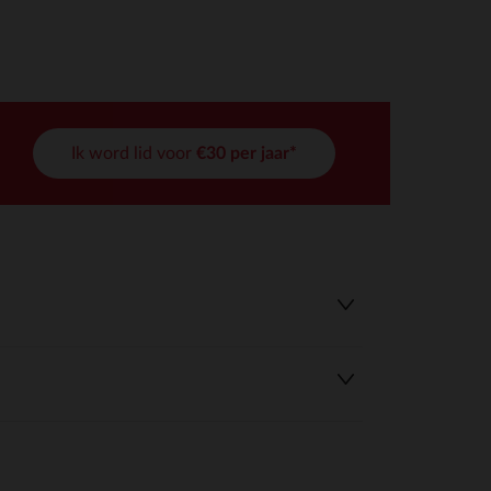
Ik word lid voor
€30 per jaar*
r wens aan te passen en te beheren, en zorgt ervoor dat aan de