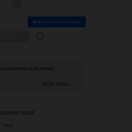
één
maat
betaling beschikbaar
Verlanglijstje.
EZEN
CHIKBAARHEID IN DE WINKEL
Selecteer Winkel →
RINGSMETHODE
7,90 €