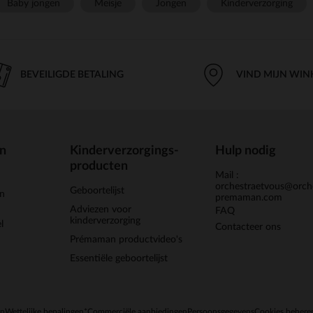
Baby jongen
Meisje
Jongen
Kinderverzorging
BEVEILIGDE BETALING
VIND MIJN WIN
en
Kinderverzorgings-
Hulp nodig
producten
Mail :
orchestraetvous@orch
Geboortelijst
jn
premaman.com
Adviezen voor
FAQ
kinderverzorging
l
Contacteer ons
Prémaman productvideo's
Essentiële geboortelijst
en
Wettelijke bepalingen
*Commerciële aanbiedingen
Persoonsgegevens
Cookies behere