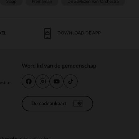
Slaap
Prémaman
De adviezen van Orchestra
KEL
DOWNLOAD DE APP
Word lid van de gemeenschap
estra-
De cadeaukaart
n
Toegankelijkheid: niet conform