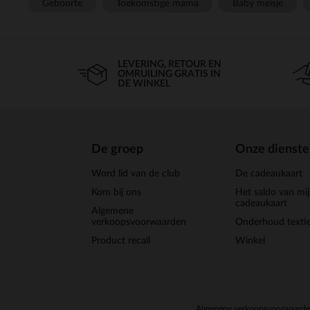
Geboorte
Toekomstige mama
Baby meisje
LEVERING, RETOUR EN
OMRUILING GRATIS IN
DE WINKEL
De groep
Onze dienst
Word lid van de club
De cadeaukaart
Kom bij ons
Het saldo van mi
cadeaukaart
Algemene
verkoopsvoorwaarden
Onderhoud textie
Product recall
Winkel
Algemene verkoopsvoorwaard