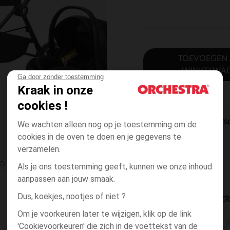
TOEVOEGEN
WINKELWA
Ga door zonder toestemming
Kraak in onze
cookies !
DIRECTE BES
We wachten alleen nog op je toestemming om de
cookies in de oven te doen en je gegevens te
verzamelen.
Als je ons toestemming geeft, kunnen we onze inhoud
aanpassen aan jouw smaak.
Dus, koekjes, nootjes of niet ?
BESCHIKBAARE LEVE
Om je voorkeuren later te wijzigen, klik op de link
g
winkel levering
'Cookievoorkeuren' die zich in de voettekst van de