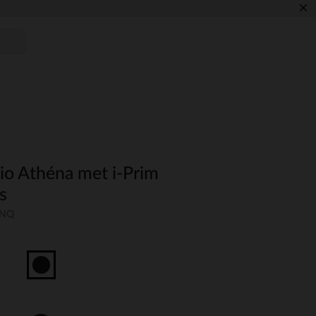
×
io Athéna met i-Prim
js
UNQ