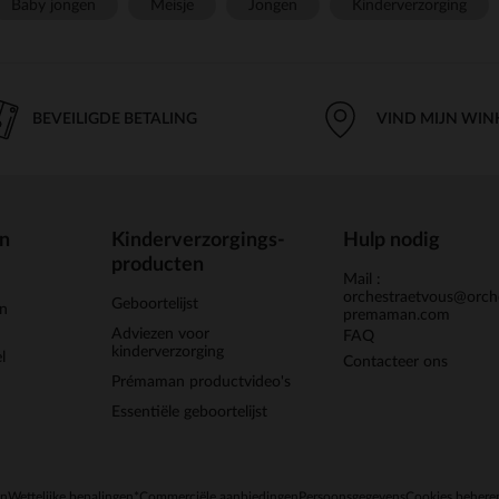
Baby jongen
Meisje
Jongen
Kinderverzorging
BEVEILIGDE BETALING
VIND MIJN WIN
en
Kinderverzorgings-
Hulp nodig
producten
Mail :
orchestraetvous@orch
Geboortelijst
jn
premaman.com
Adviezen voor
FAQ
kinderverzorging
l
Contacteer ons
Prémaman productvideo's
Essentiële geboortelijst
en
Wettelijke bepalingen
*Commerciële aanbiedingen
Persoonsgegevens
Cookies behere