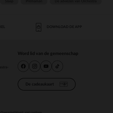
Slaap
Prémaman
De adviezen van Orchestra
KEL
DOWNLOAD DE APP
Word lid van de gemeenschap
estra-
De cadeaukaart
n
Toegankelijkheid: niet conform