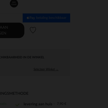
één
maat
betaling beschikbaar
 AAN
Verlanglijstje.
GEN
CHIKBAARHEID IN DE WINKEL
Selecteer Winkel →
RINGSMETHODE
ratis
7,90 €
levering aan huis