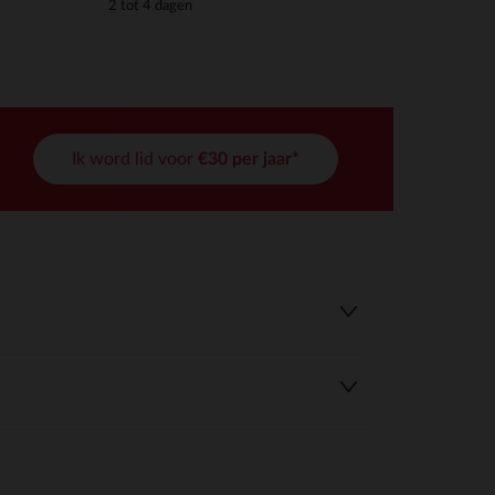
2 tot 4 dagen
Ik word lid voor
€30 per jaar*
r wens aan te passen en te beheren, en zorgt ervoor dat aan de