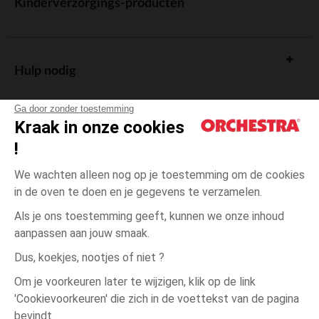
Kinderverzorgings-producten
Hulp nodig
Ga door zonder toestemming
Kraak in onze cookies
!
De cadeaukaart
We wachten alleen nog op je toestemming om de cookies
in de oven te doen en je gegevens te verzamelen.
Als je ons toestemming geeft, kunnen we onze inhoud
aanpassen aan jouw smaak.
Algemene verkoopsvoorwaarden
Dus, koekjes, nootjes of niet ?
Wettelijke bepalingen
*Commerciële aanbiedingen
Om je voorkeuren later te wijzigen, klik op de link
Persoonsgegevens
'Cookievoorkeuren' die zich in de voettekst van de pagina
één
Grijs
Grijs
maat
Cookies beheren
bevindt.