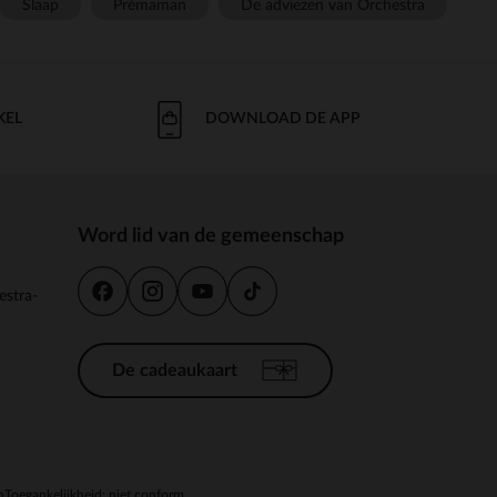
Slaap
Prémaman
De adviezen van Orchestra
KEL
DOWNLOAD DE APP
Word lid van de gemeenschap
estra-
De cadeaukaart
n
Toegankelijkheid: niet conform