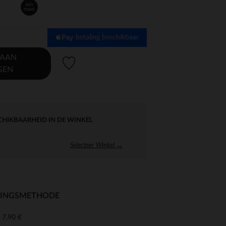
één
maat
betaling beschikbaar
 AAN
Verlanglijstje.
GEN
CHIKBAARHEID IN DE WINKEL
Selecteer Winkel →
RINGSMETHODE
7,90 €