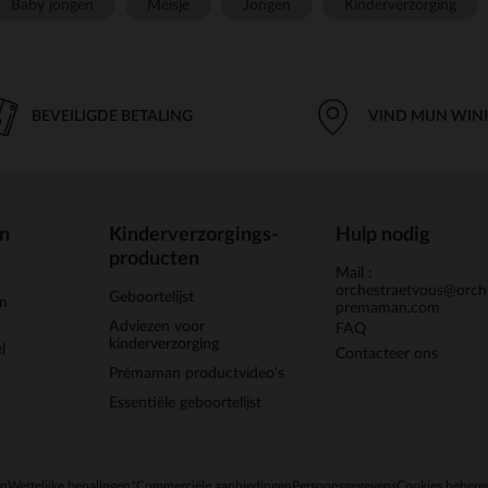
Baby jongen
Meisje
Jongen
Kinderverzorging
BEVEILIGDE BETALING
VIND MIJN WIN
en
Kinderverzorgings-
Hulp nodig
producten
Mail :
orchestraetvous@orch
Geboortelijst
jn
premaman.com
Adviezen voor
FAQ
kinderverzorging
l
Contacteer ons
Prémaman productvideo's
Essentiële geboortelijst
en
Wettelijke bepalingen
*Commerciële aanbiedingen
Persoonsgegevens
Cookies behere