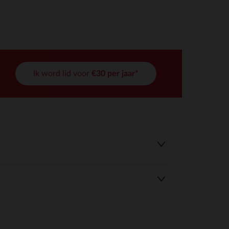
Ik word lid voor
€30 per jaar*
r wens aan te passen en te beheren, en zorgt ervoor dat aan de