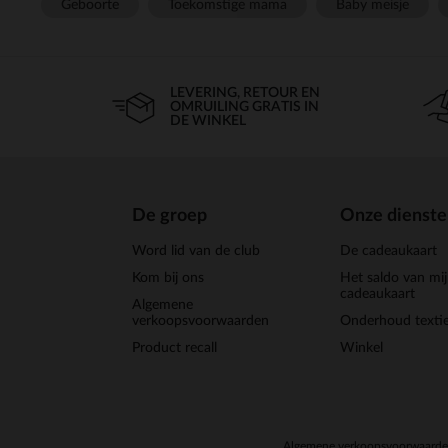
Geboorte
Toekomstige mama
Baby meisje
LEVERING, RETOUR EN
OMRUILING GRATIS IN
DE WINKEL
De groep
Onze dienst
Word lid van de club
De cadeaukaart
Kom bij ons
Het saldo van mi
cadeaukaart
Algemene
verkoopsvoorwaarden
Onderhoud textie
Product recall
Winkel
Algemene verkoopsvoorwaard