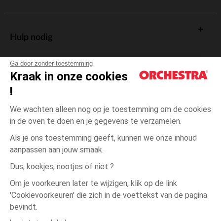
Hulp nodig
Ga door zonder toestemming
Kraak in onze cookies
!
De cadeaukaart
We wachten alleen nog op je toestemming om de cookies
in de oven te doen en je gegevens te verzamelen.
Als je ons toestemming geeft, kunnen we onze inhoud
aanpassen aan jouw smaak.
Algemene verkoopsvoorwaarden
Dus, koekjes, nootjes of niet ?
Wettelijke bepalingen
*Commerciële aanbiedingen
Om je voorkeuren later te wijzigen, klik op de link
Persoonsgegevens
'Cookievoorkeuren' die zich in de voettekst van de pagina
één
Groen
Groen
maat
Cookies beheren
bevindt.
Toegankelijkheid: niet conform