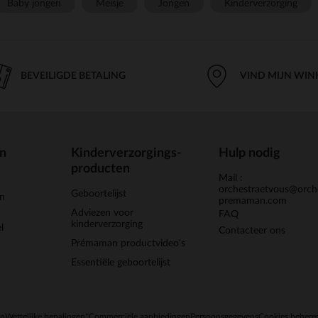
Baby jongen
Meisje
Jongen
Kinderverzorging
BEVEILIGDE BETALING
VIND MIJN WIN
en
Kinderverzorgings-
Hulp nodig
producten
Mail :
orchestraetvous@orch
Geboortelijst
jn
premaman.com
Adviezen voor
FAQ
kinderverzorging
l
Contacteer ons
Prémaman productvideo's
Essentiële geboortelijst
en
Wettelijke bepalingen
*Commerciële aanbiedingen
Persoonsgegevens
Cookies behere