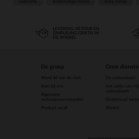
Geboorte
Toekomstige mama
Baby meisje
LEVERING, RETOUR EN
OMRUILING GRATIS IN
DE WINKEL
De groep
Onze dienst
Word lid van de club
De cadeaukaart
Kom bij ons
Het saldo van mi
cadeaukaart
Algemene
verkoopsvoorwaarden
Onderhoud textie
Product recall
Winkel
Algemene verkoopsvoorwaard