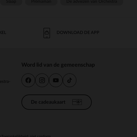
Slaap
Prémaman
De adviezen van Orchestra
KEL
DOWNLOAD DE APP
Word lid van de gemeenschap
estra-
De cadeaukaart
n
Toegankelijkheid: niet conform