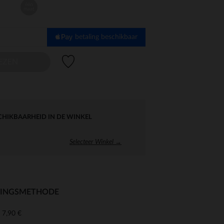
één
maat
betaling beschikbaar
Verlanglijstje.
EZEN
CHIKBAARHEID IN DE WINKEL
Selecteer Winkel →
RINGSMETHODE
7,90 €