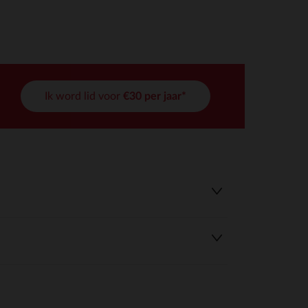
Ik word lid voor
€30 per jaar*
r wens aan te passen en te beheren, en zorgt ervoor dat aan de