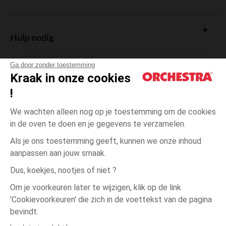
Hulp nodig
Ga door zonder toestemming
Kraak in onze cookies
!
De cadeaukaart
We wachten alleen nog op je toestemming om de cookies
in de oven te doen en je gegevens te verzamelen.
Als je ons toestemming geeft, kunnen we onze inhoud
aanpassen aan jouw smaak.
Algemene verkoopsvoorwaarden
Dus, koekjes, nootjes of niet ?
Wettelijke bepalingen
*Commerciële aanbiedingen
Om je voorkeuren later te wijzigen, klik op de link
Persoonsgegevens
'Cookievoorkeuren' die zich in de voettekst van de pagina
één
Oranje
Oranje
maat
Cookies beheren
bevindt.
Toegankelijkheid: niet conform