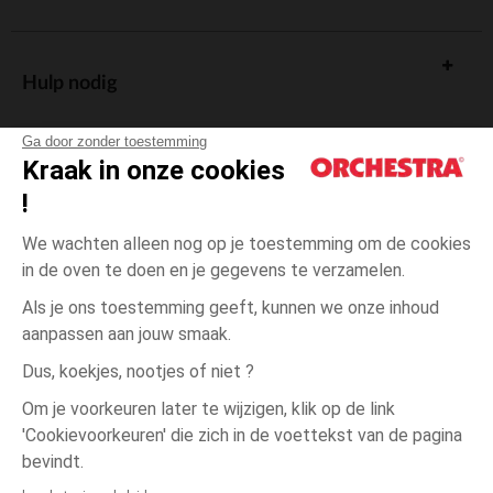
Hulp nodig
Ga door zonder toestemming
Kraak in onze cookies
!
De cadeaukaart
We wachten alleen nog op je toestemming om de cookies
in de oven te doen en je gegevens te verzamelen.
Als je ons toestemming geeft, kunnen we onze inhoud
aanpassen aan jouw smaak.
Algemene verkoopsvoorwaarden
Dus, koekjes, nootjes of niet ?
Wettelijke bepalingen
*Commerciële aanbiedingen
Om je voorkeuren later te wijzigen, klik op de link
Persoonsgegevens
'Cookievoorkeuren' die zich in de voettekst van de pagina
één
Grijs
Grijs
maat
Cookies beheren
bevindt.
Toegankelijkheid: niet conform