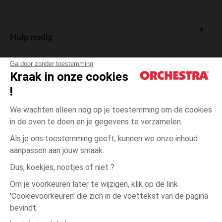
Hulp nodig
Ga door zonder toestemming
Kraak in onze cookies
!
De cadeaukaart
We wachten alleen nog op je toestemming om de cookies
in de oven te doen en je gegevens te verzamelen.
Als je ons toestemming geeft, kunnen we onze inhoud
aanpassen aan jouw smaak.
Algemene verkoopsvoorwaarden
Dus, koekjes, nootjes of niet ?
Wettelijke bepalingen
*Commerciële aanbiedingen
Om je voorkeuren later te wijzigen, klik op de link
Persoonsgegevens
'Cookievoorkeuren' die zich in de voettekst van de pagina
één
Blauw
Blauw
maat
Cookies beheren
bevindt.
Toegankelijkheid: niet conform