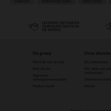
Geboorte
Toekomstige mama
Baby meisje
LEVERING, RETOUR EN
OMRUILING GRATIS IN
DE WINKEL
De groep
Onze dienst
Word lid van de club
De cadeaukaart
Kom bij ons
Het saldo van mi
cadeaukaart
Algemene
verkoopsvoorwaarden
Onderhoud textie
Product recall
Winkel
Algemene verkoopsvoorwaard