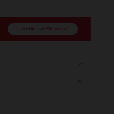
Ik word lid voor
€30 per jaar*
r wens aan te passen en te beheren, en zorgt ervoor dat aan de