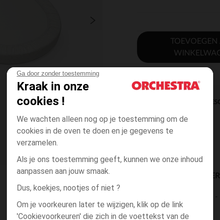
TOEVOEGEN
WINKELWA
Ga door zonder toestemming
Kraak in onze
cookies !
DIRECTE BES
We wachten alleen nog op je toestemming om de
cookies in de oven te doen en je gegevens te
verzamelen.
Als je ons toestemming geeft, kunnen we onze inhoud
aanpassen aan jouw smaak.
BESCHIKBAARE LEVE
Dus, koekjes, nootjes of niet ?
levering aan huis
Om je voorkeuren later te wijzigen, klik op de link
2 tot 4 dagen
'Cookievoorkeuren' die zich in de voettekst van de