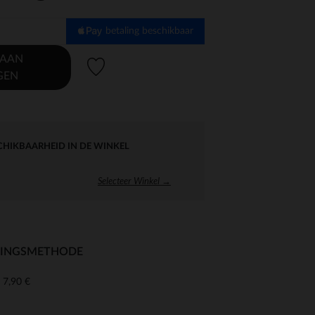
betaling beschikbaar
 AAN
Verlanglijstje.
GEN
CHIKBAARHEID IN DE WINKEL
Selecteer Winkel →
RINGSMETHODE
7,90 €