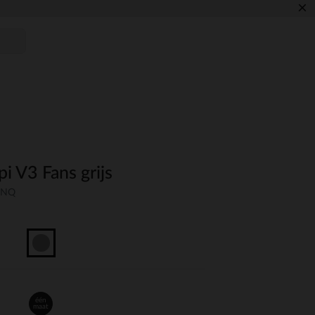
×
i V3 Fans grijs
-UNQ
één
maat