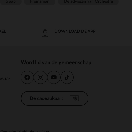
Slaap
Prémaman
De adviezen van Orchestra
KEL
DOWNLOAD DE APP
Word lid van de gemeenschap
estra-
De cadeaukaart
n
Toegankelijkheid: niet conform