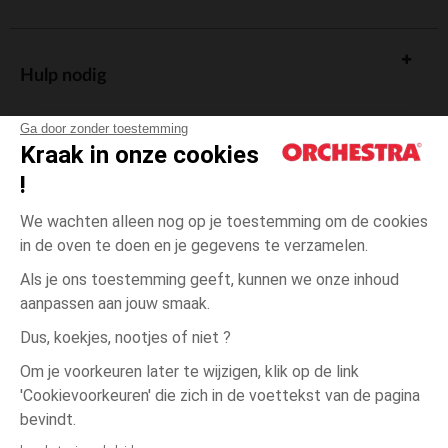
Hulp nodig
Ga door zonder toestemming
Kraak in onze cookies
!
De cadeaukaart
We wachten alleen nog op je toestemming om de cookies
in de oven te doen en je gegevens te verzamelen.
Als je ons toestemming geeft, kunnen we onze inhoud
aanpassen aan jouw smaak.
Algemene verkoopsvoorwaarden
Dus, koekjes, nootjes of niet ?
Wettelijke bepalingen
*Commerciële aanbiedingen
Om je voorkeuren later te wijzigen, klik op de link
Persoonsgegevens
'Cookievoorkeuren' die zich in de voettekst van de pagina
één
Wit
Wit
maat
Cookies beheren
bevindt.
Toegankelijkheid: niet conform