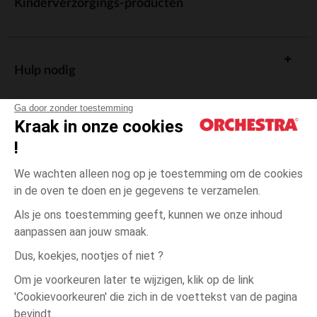
Kinderverzorgings-producten
Hulp nodig
Ga door zonder toestemming
Kraak in onze cookies
!
De cadeaukaart
We wachten alleen nog op je toestemming om de cookies
in de oven te doen en je gegevens te verzamelen.
Als je ons toestemming geeft, kunnen we onze inhoud
aanpassen aan jouw smaak.
Algemene verkoopsvoorwaarden
Dus, koekjes, nootjes of niet ?
Wettelijke bepalingen
*Commerciële aanbiedingen
Om je voorkeuren later te wijzigen, klik op de link
Persoonsgegevens
'Cookievoorkeuren' die zich in de voettekst van de pagina
Ecru
Ecru
1
Cookies beheren
bevindt.